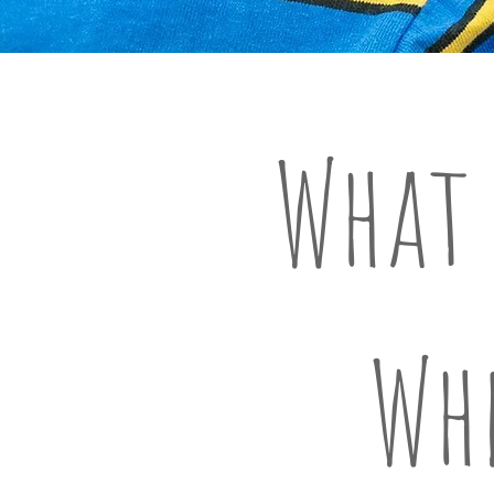
What 
Wh