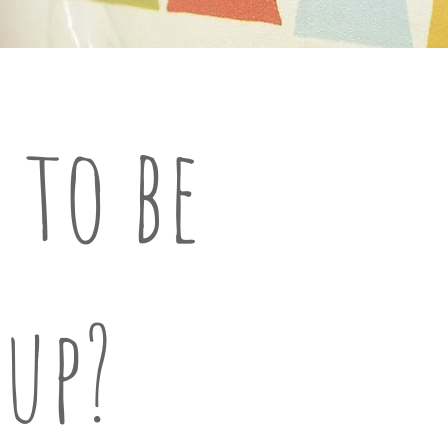
 to be
up?