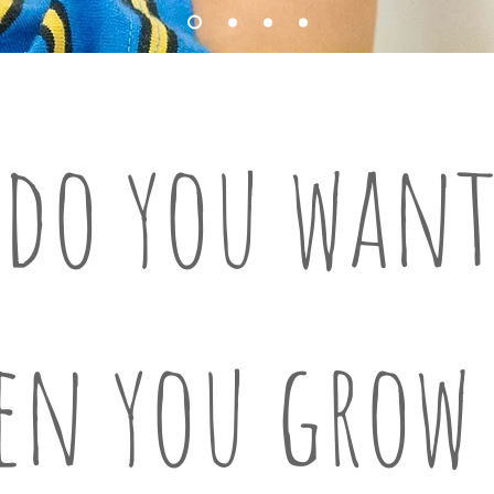
do you want
en you grow 