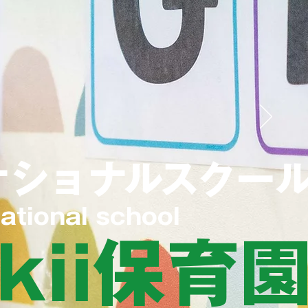
ナショナルスクー
national school
kii保育