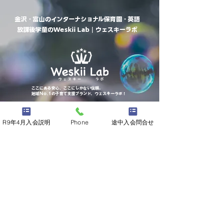
金沢・富山のインターナショナル保育園・英語
放課後学童のWeskii Lab｜ウェスキーラボ
​ここにある安心、ここにしかない信頼。
地域No.1の子育て支援ブランド、ウェスキーラボ！
■ 金沢本校
〒920-0902 石川県金沢市尾張町1-2-32
R9年4月入会説明
Phone
途中入会問合せ
Weskiiビル2階
■ 金沢駅西校
〒920-0043 石川県金沢市長田2-26-11
■ 金沢泉野校
〒921-8034 石川県金沢市泉野町4丁目13-
33 泉野ビル2階
■ 富山校
〒930-0887 富山県富山市五福5897-1