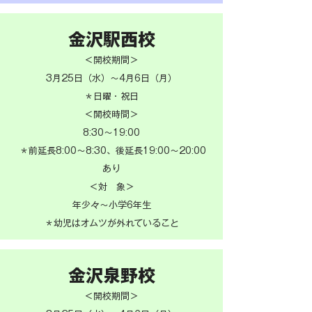
金沢駅西校
＜開校期間＞
​3月25日（水）〜
4月6日（月）
＊日曜・祝日
＜開校時間＞
8:30〜19:00
＊前延長8:00～8:30、後延長19:00～20:00
あり
＜対 象＞
​年少々〜小学6年生
＊幼児はオムツが外れていること
金沢泉野校
＜開校期間＞