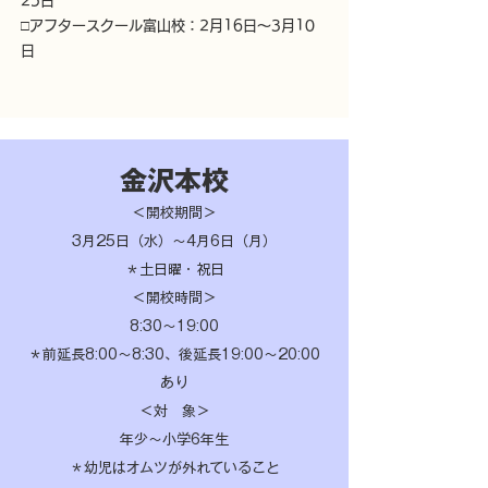
25日
□アフタースクール富山校：2月16日～3月10
日
金沢本校
＜開校期間＞
​3月25日（水）〜
4月6日（月）
＊土日曜・祝日
​＜開校時間＞
8:30〜19:00
＊前延長8:00～8:30、後延長19:00～20:00
あり
＜対 象＞
​年少〜小学6年生
＊幼児はオムツが外れていること