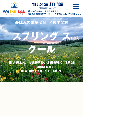
せっかくの英語、途切れさせない。
0歳から放課後まで、ずっと日常がオールイングリッシュ
春休みの学童保育｜4校で開校
​スプリング ス
クール
■ 金沢本校、金沢駅西校、金沢泉野校：3月25
日～4月6日(月)
■ 富山校：3月23日～4月7日