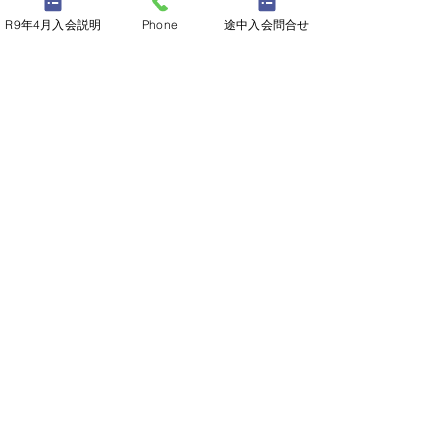
R9年4月入会説明
Phone
途中入会問合せ
2026年スプリング スクール
参加申し込みの流れ
以下のフォームに必要事項
を入力の上、送信くださ
い。
​各校の担当者から、メール
または電話でご案内をさせ