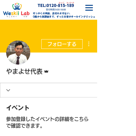
せっかくの英語、途切れさせない。
0歳から放課後まで、ずっと日常がオールイングリッシュ
その他
フォローする
管理者
やまよせ代表
イベント
参加登録したイベントの詳細をこちら
で確認できます。