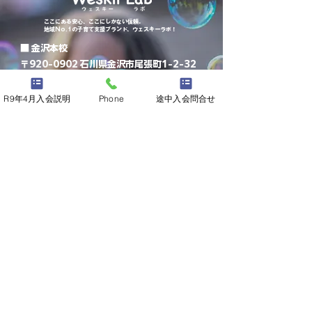
​ここにある安心、ここにしかない信頼。
地域No.1の子育て支援ブランド、ウェスキーラボ！
■ 金沢本校
〒920-0902 石川県金沢市尾張町1-2-32
Weskiiビル2階
■ 金沢駅西校
R9年4月入会説明
Phone
途中入会問合せ
〒920-0043 石川県金沢市長田2-26-11
■ 金沢泉野校
〒921-8034 石川県金沢市泉野町4丁目13-
33 泉野ビル2階
■ 富山校
〒930-0887 富山県富山市五福5897-1
TEL :
0120-815-189
Email: lab-info@weskii.com