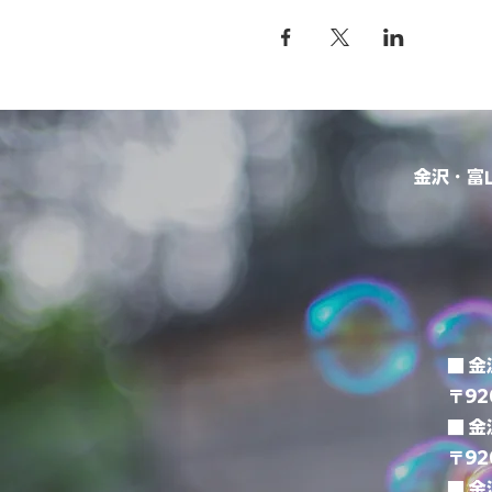
金沢・富
■ 
〒92
■ 
〒92
■ 