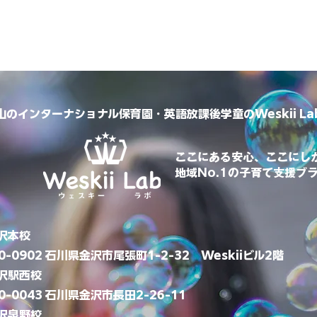
山のインターナショナル保育園・英語放課後学童のWeskii L
​ここにある安心、ここにし
地域No.1の子育て支援ブ
金沢本校
0-0902 石川県金沢市尾張町1-2-32 Weskiiビル2階
金沢駅西校
0-0043 石川県金沢市長田2-26-11
金沢泉野校